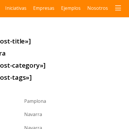
Iniciativas
Empresas
Ejemplos
Nosotros
ost-title»]
ra
post-category»]
post-tags»]
Pamplona
Navarra
Navarra